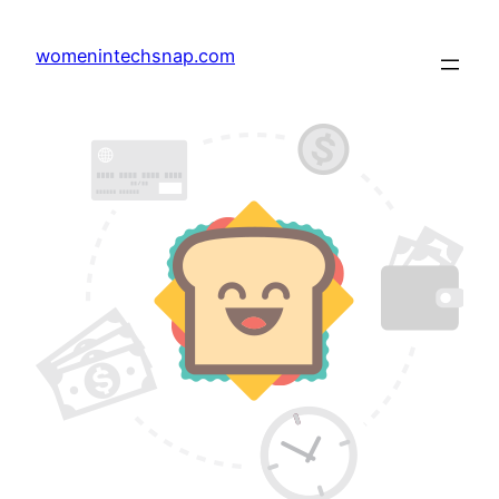
Skip
to
womenintechsnap.com
content